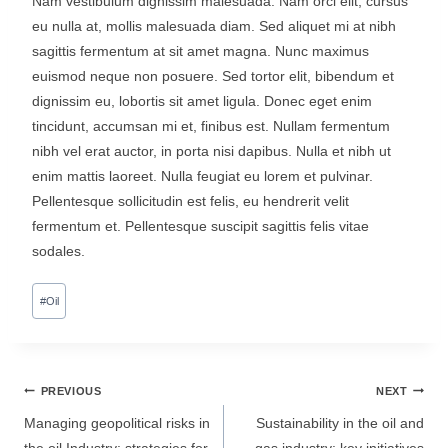
Nam vestibulum dignissim malesuada. Nam orci elit, cursus
eu nulla at, mollis malesuada diam. Sed aliquet mi at nibh
sagittis fermentum at sit amet magna. Nunc maximus
euismod neque non posuere. Sed tortor elit, bibendum et
dignissim eu, lobortis sit amet ligula. Donec eget enim
tincidunt, accumsan mi et, finibus est. Nullam fermentum
nibh vel erat auctor, in porta nisi dapibus. Nulla et nibh ut
enim mattis laoreet. Nulla feugiat eu lorem et pulvinar.
Pellentesque sollicitudin est felis, eu hendrerit velit
fermentum et. Pellentesque suscipit sagittis felis vitae
sodales.
#
Oil
PREVIOUS
NEXT
Managing geopolitical risks in
Sustainability in the oil and